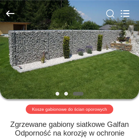
Metal
Wire
Mesh
Products
Co.,
Ltd..
All
Rights
DO
Reserved.
DOMU
PRODUKTY
FILMY
VR
SHOW
Kosze gabionowe do ścian oporowych
Zgrzewane gabiony siatkowe Galfan
O
Odporność na korozję w ochronie