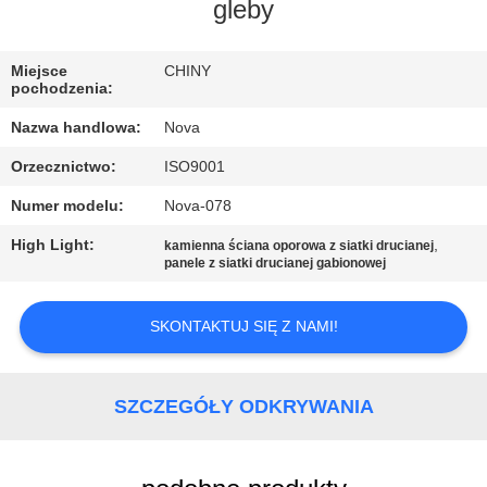
NAS
gleby
WYCIECZKA
Miejsce
CHINY
pochodzenia:
PO
Nazwa handlowa:
Nova
FABRYCE
Orzecznictwo:
ISO9001
Numer modelu:
Nova-078
KONTROLA
JAKOŚCI
High Light:
,
kamienna ściana oporowa z siatki drucianej
panele z siatki drucianej gabionowej
SKONTAKTUJ
SKONTAKTUJ SIĘ Z NAMI!
SIĘ
Z
SZCZEGÓŁY ODKRYWANIA
NAMI