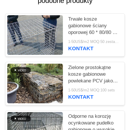
podobne produkty
NOWOŚCI
Trwałe kosze
SPRAWY
gabionowe ściany
oporowej 60 * 80/80 *
SITEMAP
100 Mm Łatwy w
1-50US$/m2 MOQ:50 zestawów
instalacji
KONTAKT
POLITYKA
PRYWATNOŚCI
Zielone prostokątne
kosze gabionowe
powlekane PCV jako
dekoracja ogrodowa
1-50US$/m2 MOQ:100 sets
KONTAKT
Odporne na korozję
ocynkowane pudełko
gabionowe o wysokiej